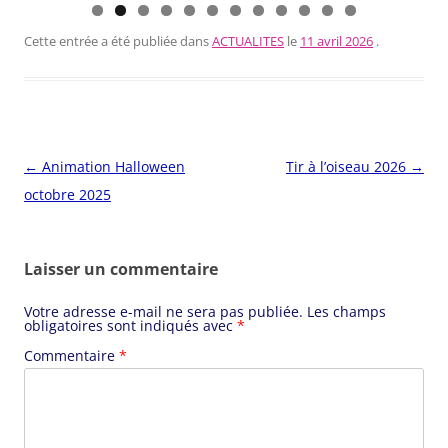
0
1
2
Cette entrée a été publiée dans
ACTUALITES
le
11 avril 2026
.
Navigation
←
Animation Halloween
Tir à l’oiseau 2026
→
des
octobre 2025
articles
Laisser un commentaire
Votre adresse e-mail ne sera pas publiée.
Les champs
obligatoires sont indiqués avec
*
Commentaire
*