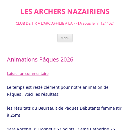
Aller
au
LES ARCHERS NAZAIRIENS
contenu
CLUB DE TIR A L’ARC AFFILIE A LA FFTA sous le n° 1244024
Menu
Animations Pâques 2026
Laisser un commentaire
Le temps est resté clément pour notre animation de
Pâques , voici les résultats:
les résultats du Beursault de Pâques Débutants femme (tir
à 25m)
1ere Rozenn 31 Honneur 53 points, 2 eme Catherine 25