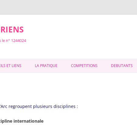
IRIENS
 le n° 1244024
ILS ET LIENS
LA PRATIQUE
COMPETITIONS
DEBUTANTS
POUR NOUS TROUVER :
LES COMPETITIONS
FLECHES D
HORAIRES DES ENTRAINEMENTS
INSCRIPTIONS COMPETITIONS
CONCOURS
DE
ADHESION
RÉSULTATS COMPÉTITIONS
’Arc regroupent plusieurs disciplines :
LES ENTRAINEMENTS AVEC BREVET
cipline internationale
D’ETAT