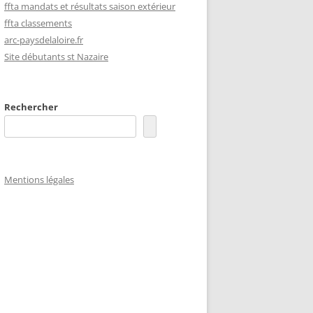
ffta mandats et résultats saison extérieur
ffta classements
arc-paysdelaloire.fr
Site débutants st Nazaire
Rechercher
Mentions légales