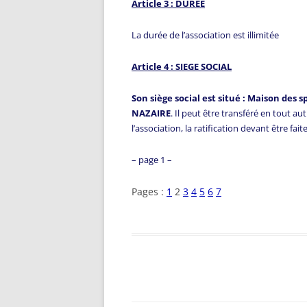
Article 3 : DUREE
La durée de l’association est illimitée
Article 4 : SIEGE SOCIAL
Son siège social est situé : Maison des 
NAZAIRE
. Il peut être transféré en tout au
l’association, la ratification devant être fa
– page 1 –
Pages :
1
2
3
4
5
6
7