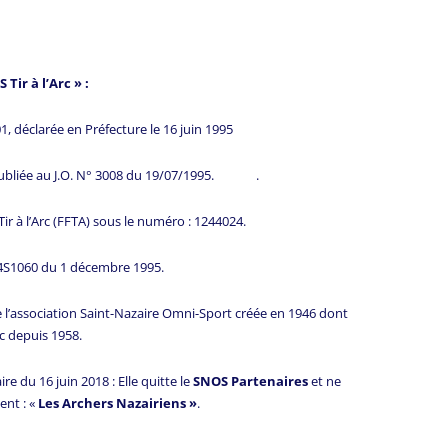
Tir à l’Arc » :
01, déclarée en Préfecture le 16 juin 1995
t publiée au J.O. N° 3008 du 19/07/1995. .
 Tir à l’Arc (FFTA) sous le numéro : 1244024.
 44S1060 du 1 décembre 1995.
 de l’association Saint-Nazaire Omni-Sport créée en 1946 dont
Arc depuis 1958.
e du 16 juin 2018 : Elle quitte le
SNOS Partenaires
et ne
ent : «
Les Archers Nazairiens »
.