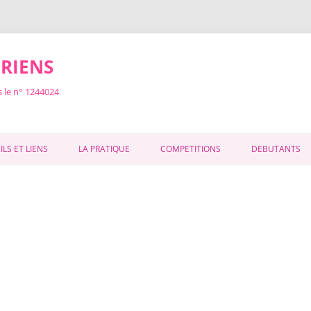
IRIENS
 le n° 1244024
LS ET LIENS
LA PRATIQUE
COMPETITIONS
DEBUTANTS
POUR NOUS TROUVER :
LES COMPETITIONS
FLECHES D
HORAIRES DES ENTRAINEMENTS
INSCRIPTIONS COMPETITIONS
CONCOURS 
DE
ADHESION
RÉSULTATS COMPÉTITIONS
LES ENTRAINEMENTS AVEC BREVET
D’ETAT