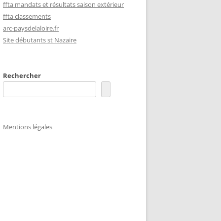
ffta mandats et résultats saison extérieur
ffta classements
arc-paysdelaloire.fr
Site débutants st Nazaire
Rechercher
Mentions légales